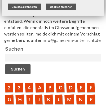
führt die Aufzählung aus dem
Booklet
Cookies akzeptieren
Cookies ablehnen
„Playground Gaming“
weiter, das im Rahmen
eines OER-Projekts an der Universität Erfurt
entstand. Wenn dir noch weitere Begriffe
einfallen, die ebenfalls im Glossar aufgenommen
werden sollten, melde dich mit deinem Vorschlag
gerne bei uns unter
info@games-im-unterricht.de
.
Suchen
D
A
B
C
2
3
4
E
F
M
H
N
G
K
P
L
J
I