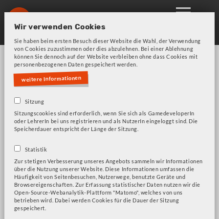
Skip
to
Wir verwenden Cookies
main
Sie haben beim ersten Besuch dieser Website die Wahl, der Verwendung
navigation
von Cookies zuzustimmen oder dies abzulehnen. Bei einer Ablehnung
können Sie dennoch auf der Website verbleiben ohne dass Cookies mit
personenbezogenen Daten gespeichert werden.
weitere Informationen
Sitzung
Sitzungscookies sind erforderlich, wenn Sie sich als GamedeveloperIn
Bitte beachten Sie unsere Frage zu Cookies!
Fehlermeldung
oder LehrerIn bei uns registrieren und als NutzerIn eingeloggt sind. Die
Speicherdauer entspricht der Länge der Sitzung.
Glossar
Statistik
Zur stetigen Verbesserung unseres Angebots sammeln wir Informationen
über die Nutzung unserer Website. Diese Informationen umfassen die
Häufigkeit von Seitenbesuchen, Nutzerwege, benutzte Geräte und
Hier findest du eine Liste mit Begriffen und
Browsereigenschaften. Zur Erfassung statistischer Daten nutzen wir die
Open-Source-Webanalytik-Plattform "Matomo", welches von uns
Ausdrücken aus der Welt des Gaming, die
betrieben wird. Dabei werden Cookies für die Dauer der Sitzung
regelmäßig aktualisiert wird. Dieses Glossar
gespeichert.