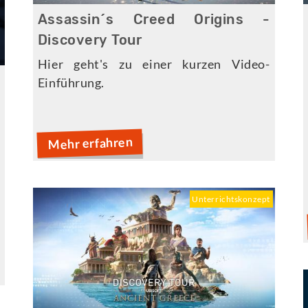
Assassin´s Creed Origins -
Discovery Tour
Hier geht's zu einer kurzen Video-
e
Einführung.
v
Mehr erfahren
.
l
Unterrichtskonzept
t