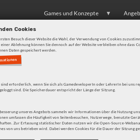
Games und Konzepte
Angeb
nden Cookies
ersten Besuch dieser Website die Wahl, der Verwendung von Cookies zuzustim
 einer Ablehnung können Sie dennoch auf der Website verbleiben ohne dass Co
nen Daten gespeichert werden.
rmationen
s!
 sind erforderlich, wenn Sie sich als GamedeveloperIn oder LehrerIn bei uns re
Unterrichtskonzepte
geloggt sind. Die Speicherdauer entspricht der Länge der Sitzung.
rbesserung unseres Angebots sammeln wir Informationen über die Nutzung uns
onen umfassen die Häufigkeit von Seitenbesuchen, Nutzerwege, benutzte Gerä
hen
aften. Zur Erfassung statistischer Daten nutzen wir die Open-Source-Webana
es von uns betrieben wird. Dabei werden Cookies für die Dauer der Sitzung ge