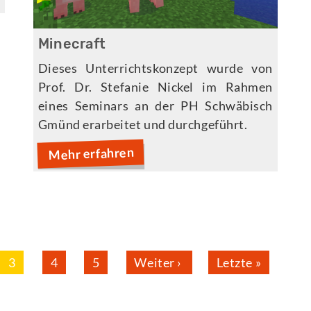
Minecraft
Dieses Unterrichtskonzept wurde von
Prof. Dr. Stefanie Nickel im Rahmen
eines Seminars an der PH Schwäbisch
Gmünd erarbeitet und durchgeführt.
Mehr erfahren
Aktuelle
3
Page
4
Page
5
Nächste
Weiter ›
Letzte
Letzte »
Seite
Seite
Seite