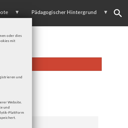
ote
Pädagogischer Hintergrund
men oder dies
okies mit
gistrieren und
erer Website.
te und
lytik-Plattform
speichert.