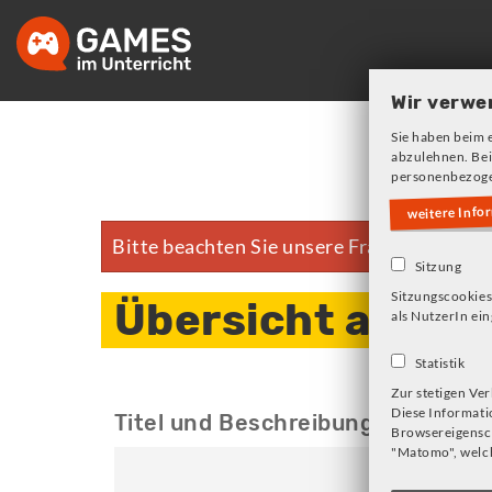
Skip
to
main
Wir verwe
navigation
Sie haben beim 
abzulehnen. Bei
personenbezoge
weitere Info
Bitte beachten Sie unsere Frage zu Cookie
Fehlermeldung
Sitzung
Sitzungscookies
Übersicht aller 
als NutzerIn ein
Statistik
Zur stetigen Ve
Diese Informati
Titel und Beschreibung durchsuc
Browsereigensch
"Matomo", welch