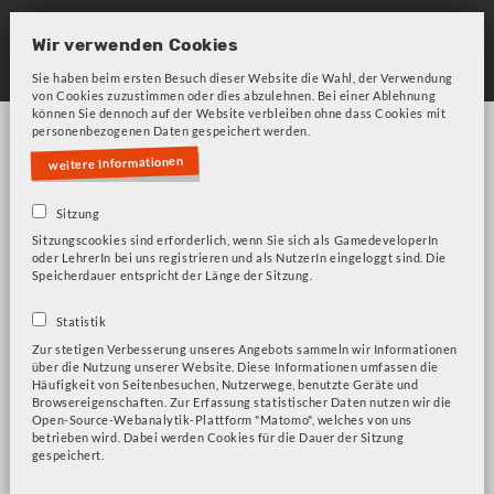
Skip
to
Wir verwenden Cookies
main
Sie haben beim ersten Besuch dieser Website die Wahl, der Verwendung
von Cookies zuzustimmen oder dies abzulehnen. Bei einer Ablehnung
navigation
können Sie dennoch auf der Website verbleiben ohne dass Cookies mit
personenbezogenen Daten gespeichert werden.
weitere Informationen
Sitzung
Sitzungscookies sind erforderlich, wenn Sie sich als GamedeveloperIn
oder LehrerIn bei uns registrieren und als NutzerIn eingeloggt sind. Die
Bitte beachten Sie unsere Frage zu Cookies!
Fehlermeldung
Speicherdauer entspricht der Länge der Sitzung.
Medienbildung
Statistik
Zur stetigen Verbesserung unseres Angebots sammeln wir Informationen
über die Nutzung unserer Website. Diese Informationen umfassen die
Häufigkeit von Seitenbesuchen, Nutzerwege, benutzte Geräte und
Browsereigenschaften. Zur Erfassung statistischer Daten nutzen wir die
The Legend of Zelda - Immersion durch Musik in
Open-Source-Webanalytik-Plattform "Matomo", welches von uns
betrieben wird. Dabei werden Cookies für die Dauer der Sitzung
Videospielen
gespeichert.
Harmony Square