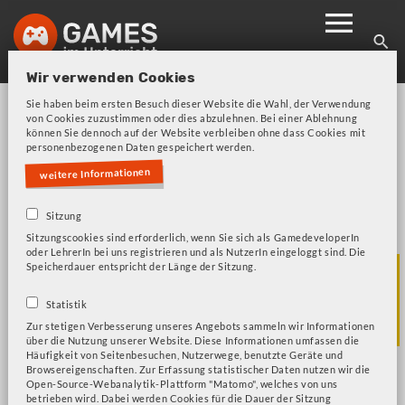
Skip
to
main
Wir verwenden Cookies
navigation
Sie haben beim ersten Besuch dieser Website die Wahl, der Verwendung
von Cookies zuzustimmen oder dies abzulehnen. Bei einer Ablehnung
können Sie dennoch auf der Website verbleiben ohne dass Cookies mit
personenbezogenen Daten gespeichert werden.
weitere Informationen
Bitte beachten Sie unsere Frage zu Cookies!
Error
Sitzung
Sitzungscookies sind erforderlich, wenn Sie sich als GamedeveloperIn
message
oder LehrerIn bei uns registrieren und als NutzerIn eingeloggt sind. Die
Games und
Speicherdauer entspricht der Länge der Sitzung.
Statistik
Konzepte
Zur stetigen Verbesserung unseres Angebots sammeln wir Informationen
über die Nutzung unserer Website. Diese Informationen umfassen die
Häufigkeit von Seitenbesuchen, Nutzerwege, benutzte Geräte und
Browsereigenschaften. Zur Erfassung statistischer Daten nutzen wir die
Open-Source-Webanalytik-Plattform "Matomo", welches von uns
Titel und Beschreibung durchsuchen
betrieben wird. Dabei werden Cookies für die Dauer der Sitzung