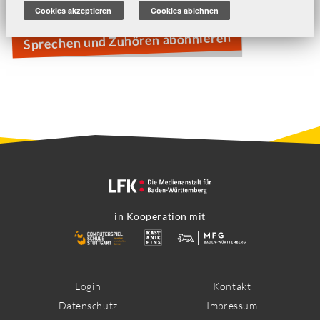
Among Us
Cookies akzeptieren
Cookies ablehnen
Sprechen und Zuhören abonnieren
in Kooperation mit
Footer
Login
Kontakt
Datenschutz
Impressum