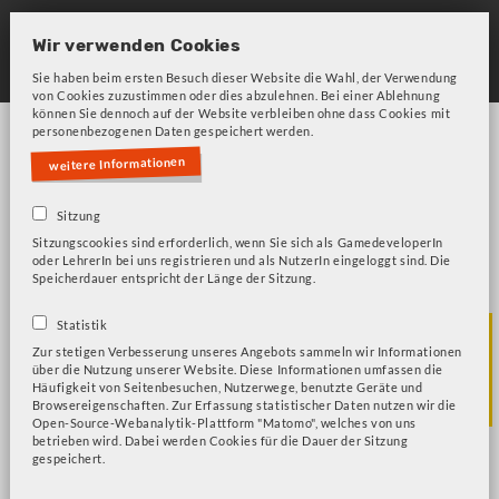
Skip
to
Wir verwenden Cookies
main
Sie haben beim ersten Besuch dieser Website die Wahl, der Verwendung
von Cookies zuzustimmen oder dies abzulehnen. Bei einer Ablehnung
navigation
können Sie dennoch auf der Website verbleiben ohne dass Cookies mit
personenbezogenen Daten gespeichert werden.
weitere Informationen
Sitzung
Sitzungscookies sind erforderlich, wenn Sie sich als GamedeveloperIn
oder LehrerIn bei uns registrieren und als NutzerIn eingeloggt sind. Die
Bitte beachten Sie unsere Frage zu Cookies!
Fehlermeldung
Speicherdauer entspricht der Länge der Sitzung.
Sprechen und
Statistik
Zur stetigen Verbesserung unseres Angebots sammeln wir Informationen
über die Nutzung unserer Website. Diese Informationen umfassen die
Zuhören
Häufigkeit von Seitenbesuchen, Nutzerwege, benutzte Geräte und
Browsereigenschaften. Zur Erfassung statistischer Daten nutzen wir die
Open-Source-Webanalytik-Plattform "Matomo", welches von uns
betrieben wird. Dabei werden Cookies für die Dauer der Sitzung
gespeichert.
The Legend of Zelda: Breath of the Wild