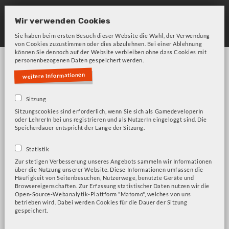
Skip
to
Wir verwenden Cookies
main
Sie haben beim ersten Besuch dieser Website die Wahl, der Verwendung
von Cookies zuzustimmen oder dies abzulehnen. Bei einer Ablehnung
navigation
können Sie dennoch auf der Website verbleiben ohne dass Cookies mit
personenbezogenen Daten gespeichert werden.
weitere Informationen
Sitzung
Sitzungscookies sind erforderlich, wenn Sie sich als GamedeveloperIn
oder LehrerIn bei uns registrieren und als NutzerIn eingeloggt sind. Die
Bitte beachten Sie unsere Frage zu Cookies!
Fehlermeldung
Speicherdauer entspricht der Länge der Sitzung.
Architektur
Statistik
Zur stetigen Verbesserung unseres Angebots sammeln wir Informationen
über die Nutzung unserer Website. Diese Informationen umfassen die
Häufigkeit von Seitenbesuchen, Nutzerwege, benutzte Geräte und
Browsereigenschaften. Zur Erfassung statistischer Daten nutzen wir die
Luanti (ehemals Minetest)
Open-Source-Webanalytik-Plattform "Matomo", welches von uns
betrieben wird. Dabei werden Cookies für die Dauer der Sitzung
Infinifactory
gespeichert.
Minecraft Education Edition