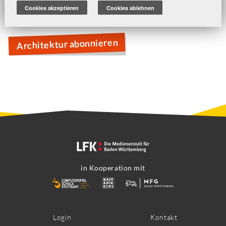
Die Sims 4
Cookies akzeptieren
Cookies ablehnen
Minecraft
Architektur abonnieren
in Kooperation mit
Footer
Login
Kontakt