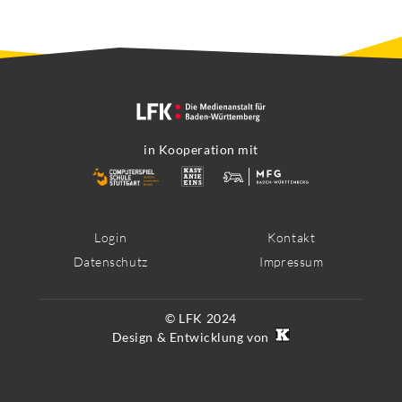
in Kooperation mit
Footer
Login
Kontakt
Datenschutz
Impressum
Menü
© LFK 2024
Design & Entwicklung von