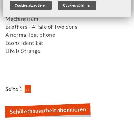
Through the Darkest of Times
Cookies akzeptieren
Cookies ablehnen
Undertale - Schülerhausarbeit
Machinarium
Brothers - A Tale of Two Sons
A normal lost phone
Leons Identität
Life is Strange
Seitennummerierung
Seite 1
Nächste
››
Seite
Schülerhausarbeit abonnieren