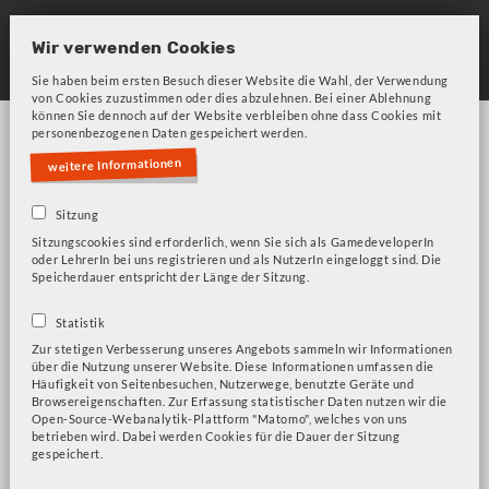
Skip
to
Wir verwenden Cookies
main
Sie haben beim ersten Besuch dieser Website die Wahl, der Verwendung
von Cookies zuzustimmen oder dies abzulehnen. Bei einer Ablehnung
navigation
können Sie dennoch auf der Website verbleiben ohne dass Cookies mit
personenbezogenen Daten gespeichert werden.
weitere Informationen
Sitzung
Sitzungscookies sind erforderlich, wenn Sie sich als GamedeveloperIn
Bitte beachten Sie unsere Frage zu Cookies!
Fehlermeldung
oder LehrerIn bei uns registrieren und als NutzerIn eingeloggt sind. Die
Speicherdauer entspricht der Länge der Sitzung.
Übung
Statistik
Zur stetigen Verbesserung unseres Angebots sammeln wir Informationen
über die Nutzung unserer Website. Diese Informationen umfassen die
Häufigkeit von Seitenbesuchen, Nutzerwege, benutzte Geräte und
Browsereigenschaften. Zur Erfassung statistischer Daten nutzen wir die
Kerbal Space Program - Projektarbeit
Open-Source-Webanalytik-Plattform "Matomo", welches von uns
A New Beginning
betrieben wird. Dabei werden Cookies für die Dauer der Sitzung
gespeichert.
Kerbal Space Program