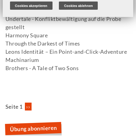
Ori and the Blind Forest - Let's Plays verstehen
Cookies akzeptieren
Cookies ablehnen
und analysieren
Undertale - Konfliktbewältigung auf die Probe
gestellt
Harmony Square
Through the Darkest of Times
Leons Identität – Ein Point-and-Click-Adventure
Machinarium
Brothers - A Tale of Two Sons
Seitennummerierung
Seite 1
Nächste
››
Seite
Übung abonnieren