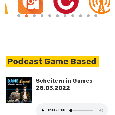
Previous
Ne
Podcast Game Based
Scheitern in Games
28.03.2022