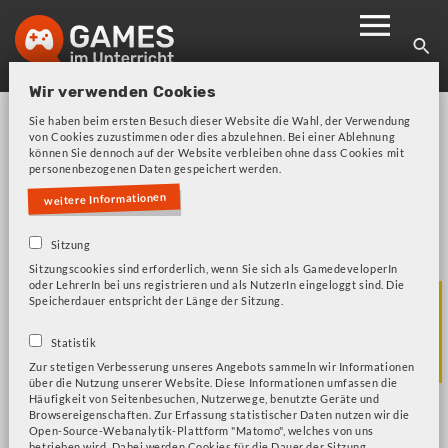
Skip
to
main
Wir verwenden Cookies
navigation
Sie haben beim ersten Besuch dieser Website die Wahl, der Verwendung
von Cookies zuzustimmen oder dies abzulehnen. Bei einer Ablehnung
können Sie dennoch auf der Website verbleiben ohne dass Cookies mit
personenbezogenen Daten gespeichert werden.
weitere Informationen
Bitte beachten Sie unsere Frage zu Cookies!
Fehlermeldung
Sitzung
Sitzungscookies sind erforderlich, wenn Sie sich als GamedeveloperIn
oder LehrerIn bei uns registrieren und als NutzerIn eingeloggt sind. Die
Podcast Game
Speicherdauer entspricht der Länge der Sitzung.
Based
Statistik
Zur stetigen Verbesserung unseres Angebots sammeln wir Informationen
über die Nutzung unserer Website. Diese Informationen umfassen die
Häufigkeit von Seitenbesuchen, Nutzerwege, benutzte Geräte und
Browsereigenschaften. Zur Erfassung statistischer Daten nutzen wir die
Open-Source-Webanalytik-Plattform "Matomo", welches von uns
betrieben wird. Dabei werden Cookies für die Dauer der Sitzung