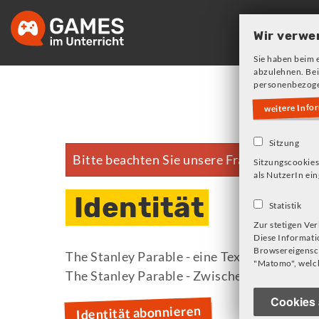
Skip
to
Wir verwe
main
Sie haben beim 
navigation
abzulehnen. Bei
personenbezoge
weitere Info
Sitzung
Bitte beachten Sie unsere Frage zu Cookie
Fehlermeldung
Sitzungscookies
als NutzerIn ein
Identität
Statistik
Zur stetigen Ve
Diese Informati
Browsereigensch
The Stanley Parable - eine Textsorte inter
"Matomo", welch
The Stanley Parable - Zwischen Selbst- u
Cookies 
Identität abonnieren