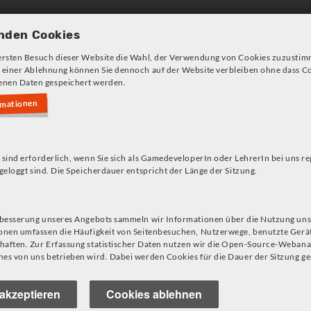
Games und Konzepte
Angeb
nden Cookies
ersten Besuch dieser Website die Wahl, der Verwendung von Cookies zuzustim
 einer Ablehnung können Sie dennoch auf der Website verbleiben ohne dass Co
nen Daten gespeichert werden.
rmationen
s!
 sind erforderlich, wenn Sie sich als GamedeveloperIn oder LehrerIn bei uns re
geloggt sind. Die Speicherdauer entspricht der Länge der Sitzung.
rbesserung unseres Angebots sammeln wir Informationen über die Nutzung uns
onen umfassen die Häufigkeit von Seitenbesuchen, Nutzerwege, benutzte Gerä
aften. Zur Erfassung statistischer Daten nutzen wir die Open-Source-Webana
aktiv kennenlernen
es von uns betrieben wird. Dabei werden Cookies für die Dauer der Sitzung ge
nd Fremdbestimmung
akzeptieren
Cookies ablehnen