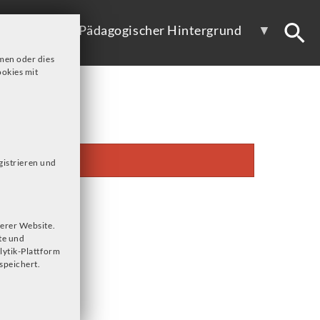
ote
Pädagogischer Hintergrund
men oder dies
okies mit
gistrieren und
erer Website.
te und
lytik-Plattform
speichert.