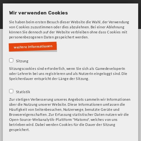
Skip
to
Wir verwenden Cookies
main
Sie haben beim ersten Besuch dieser Website die Wahl, der Verwendung
von Cookies zuzustimmen oder dies abzulehnen. Bei einer Ablehnung
navigation
können Sie dennoch auf der Website verbleiben ohne dass Cookies mit
personenbezogenen Daten gespeichert werden.
weitere Informationen
Sitzung
Sitzungscookies sind erforderlich, wenn Sie sich als GamedeveloperIn
oder LehrerIn bei uns registrieren und als NutzerIn eingeloggt sind. Die
Bitte beachten Sie unsere Frage zu Cookies!
Fehlermeldung
Speicherdauer entspricht der Länge der Sitzung.
Empathie
Statistik
Zur stetigen Verbesserung unseres Angebots sammeln wir Informationen
über die Nutzung unserer Website. Diese Informationen umfassen die
Häufigkeit von Seitenbesuchen, Nutzerwege, benutzte Geräte und
Browsereigenschaften. Zur Erfassung statistischer Daten nutzen wir die
Mayority
Open-Source-Webanalytik-Plattform "Matomo", welches von uns
betrieben wird. Dabei werden Cookies für die Dauer der Sitzung
Ori and the Blind Forest
gespeichert.
Tell Me Why