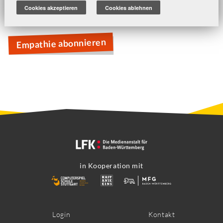
Undertale
Cookies akzeptieren
Cookies ablehnen
Laika - Die Spur des goldenen Knochens
Empathie abonnieren
in Kooperation mit
Footer
Login
Kontakt