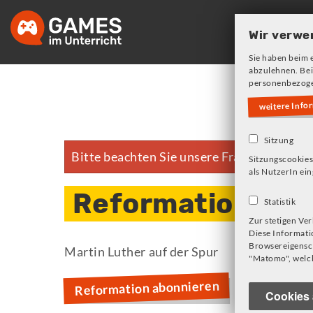
Skip
to
Wir verwe
main
Sie haben beim 
navigation
abzulehnen. Bei
personenbezoge
weitere Info
Sitzung
Bitte beachten Sie unsere Frage zu Cookie
Fehlermeldung
Sitzungscookies
als NutzerIn ein
Reformation
Statistik
Zur stetigen Ve
Diese Informati
Browsereigensch
Martin Luther auf der Spur
"Matomo", welch
Reformation abonnieren
Cookies 