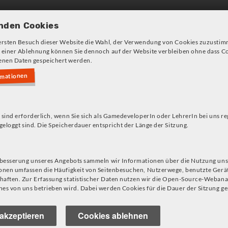
Games und Konzepte
Angeb
nden Cookies
ersten Besuch dieser Website die Wahl, der Verwendung von Cookies zuzustim
 einer Ablehnung können Sie dennoch auf der Website verbleiben ohne dass Co
nen Daten gespeichert werden.
rmationen
s!
 sind erforderlich, wenn Sie sich als GamedeveloperIn oder LehrerIn bei uns re
geloggt sind. Die Speicherdauer entspricht der Länge der Sitzung.
rbesserung unseres Angebots sammeln wir Informationen über die Nutzung uns
onen umfassen die Häufigkeit von Seitenbesuchen, Nutzerwege, benutzte Gerä
aften. Zur Erfassung statistischer Daten nutzen wir die Open-Source-Webana
es von uns betrieben wird. Dabei werden Cookies für die Dauer der Sitzung ge
akzeptieren
Cookies ablehnen