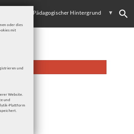
ote
Pädagogischer Hintergrund
men oder dies
okies mit
gistrieren und
erer Website.
te und
lytik-Plattform
speichert.