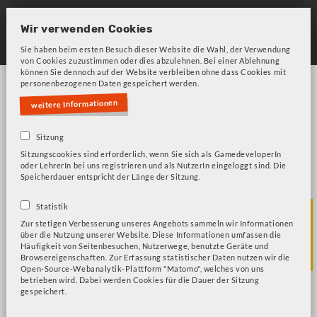
Skip
to
Wir verwenden Cookies
main
Sie haben beim ersten Besuch dieser Website die Wahl, der Verwendung
von Cookies zuzustimmen oder dies abzulehnen. Bei einer Ablehnung
navigation
können Sie dennoch auf der Website verbleiben ohne dass Cookies mit
personenbezogenen Daten gespeichert werden.
weitere Informationen
Sitzung
Sitzungscookies sind erforderlich, wenn Sie sich als GamedeveloperIn
oder LehrerIn bei uns registrieren und als NutzerIn eingeloggt sind. Die
Bitte beachten Sie unsere Frage zu Cookies!
Fehlermeldung
Speicherdauer entspricht der Länge der Sitzung.
sich im Raum
Statistik
Zur stetigen Verbesserung unseres Angebots sammeln wir Informationen
über die Nutzung unserer Website. Diese Informationen umfassen die
orientieren
Häufigkeit von Seitenbesuchen, Nutzerwege, benutzte Geräte und
Browsereigenschaften. Zur Erfassung statistischer Daten nutzen wir die
Open-Source-Webanalytik-Plattform "Matomo", welches von uns
betrieben wird. Dabei werden Cookies für die Dauer der Sitzung
gespeichert.
Minecraft