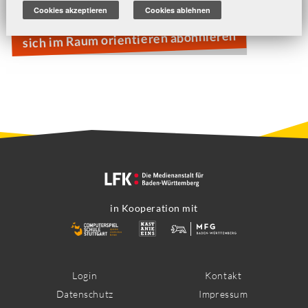
Die Sims
Cookies akzeptieren
Cookies ablehnen
sich im Raum orientieren abonnieren
in Kooperation mit
Footer
Login
Kontakt
Datenschutz
Impressum