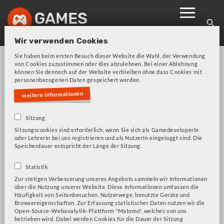
Skip
to
main
Wir verwenden Cookies
navigation
Sie haben beim ersten Besuch dieser Website die Wahl, der Verwendung
von Cookies zuzustimmen oder dies abzulehnen. Bei einer Ablehnung
können Sie dennoch auf der Website verbleiben ohne dass Cookies mit
personenbezogenen Daten gespeichert werden.
weitere Informationen
Bitte beachten Sie unsere Frage zu Cookies!
Fehlermeldung
Sitzung
Sitzungscookies sind erforderlich, wenn Sie sich als GamedeveloperIn
oder LehrerIn bei uns registrieren und als NutzerIn eingeloggt sind. Die
Influent
Speicherdauer entspricht der Länge der Sitzung.
Statistik
Zur stetigen Verbesserung unseres Angebots sammeln wir Informationen
über die Nutzung unserer Website. Diese Informationen umfassen die
Häufigkeit von Seitenbesuchen, Nutzerwege, benutzte Geräte und
Browsereigenschaften. Zur Erfassung statistischer Daten nutzen wir die
Open-Source-Webanalytik-Plattform "Matomo", welches von uns
betrieben wird. Dabei werden Cookies für die Dauer der Sitzung