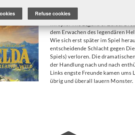
The Legend of Zelda: Breath o
ookies
Refuse cookies
Im Spiel
The Legend of Zelda: Brea
dem Erwachen des legendären Held
Wie sich erst später im Spiel herau
entscheidende Schlacht gegen Di
Spiels) verloren. Die dramatische
der Handlung nach und nach enthül
Links engste Freunde kamen ums L
übrig und überall lauern Monster.