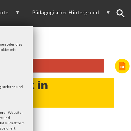
ote
Pädagogischer Hintergrund
men oder dies
okies mit
Musik in
gistrieren und
erer Website.
te und
lytik-Plattform
speichert.