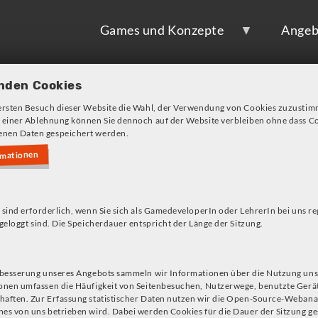
Games und Konzepte
Angeb
nden Cookies
ersten Besuch dieser Website die Wahl, der Verwendung von Cookies zuzustim
 einer Ablehnung können Sie dennoch auf der Website verbleiben ohne dass Co
nen Daten gespeichert werden.
rmationen
s!
lda - Immersion durch 
 sind erforderlich, wenn Sie sich als GamedeveloperIn oder LehrerIn bei uns re
geloggt sind. Die Speicherdauer entspricht der Länge der Sitzung.
rbesserung unseres Angebots sammeln wir Informationen über die Nutzung uns
onen umfassen die Häufigkeit von Seitenbesuchen, Nutzerwege, benutzte Gerä
r*in)
aften. Zur Erfassung statistischer Daten nutzen wir die Open-Source-Webana
es von uns betrieben wird. Dabei werden Cookies für die Dauer der Sitzung ge