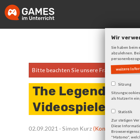
Skip
to
main
navigation
Wir verwe
Sie haben beim 
abzulehnen. Bei
personenbezoge
weitere Info
Bitte beachten Sie unsere Frage zu Cookie
Error
message
Sitzung
The Legend of Ze
Sitzungscookies
als NutzerIn ein
Videospielen
Statistik
Zur stetigen Ve
Diese Informati
02.09.2021
- Simon Kurz
(Kontakt zur Auto
Browsereigensch
"Matomo", welch