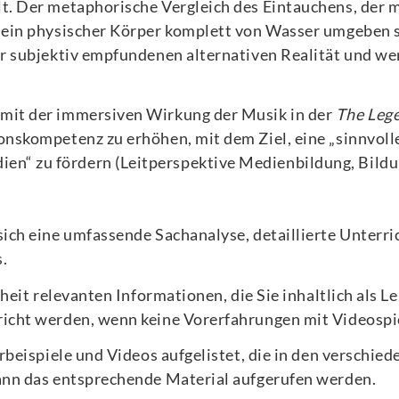
t. Der metaphorische Vergleich des Eintauchens, der 
e ein physischer Körper komplett von Wasser umgeben 
er subjektiv empfundenen alternativen Realität und we
 mit der immersiven Wirkung der Musik in der
The Lege
onskompetenz zu erhöhen, mit dem Ziel, eine „sinnvolle
n“ zu fördern (Leitperspektive Medienbildung, Bildu
sich eine umfassende Sachanalyse, detaillierte Unterri
.
inheit relevanten Informationen, die Sie inhaltlich als 
richt werden, wenn keine Vorerfahrungen mit Videospie
örbeispiele und Videos aufgelistet, die in den verschi
kann das entsprechende Material aufgerufen werden.