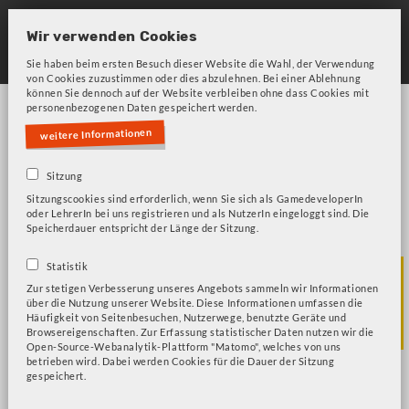
Skip
to
Wir verwenden Cookies
main
Sie haben beim ersten Besuch dieser Website die Wahl, der Verwendung
von Cookies zuzustimmen oder dies abzulehnen. Bei einer Ablehnung
navigation
können Sie dennoch auf der Website verbleiben ohne dass Cookies mit
personenbezogenen Daten gespeichert werden.
weitere Informationen
Sitzung
Sitzungscookies sind erforderlich, wenn Sie sich als GamedeveloperIn
oder LehrerIn bei uns registrieren und als NutzerIn eingeloggt sind. Die
Bitte beachten Sie unsere Frage zu Cookies!
Fehlermeldung
Speicherdauer entspricht der Länge der Sitzung.
SPO - Fitness
Statistik
Zur stetigen Verbesserung unseres Angebots sammeln wir Informationen
über die Nutzung unserer Website. Diese Informationen umfassen die
entwickeln
Häufigkeit von Seitenbesuchen, Nutzerwege, benutzte Geräte und
Browsereigenschaften. Zur Erfassung statistischer Daten nutzen wir die
Open-Source-Webanalytik-Plattform "Matomo", welches von uns
betrieben wird. Dabei werden Cookies für die Dauer der Sitzung
gespeichert.
Beat Saber