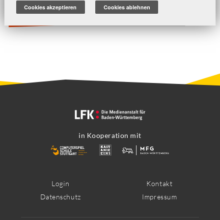
Cookies akzeptieren
Cookies ablehnen
PHY - Struktur der Materie abonnieren
in Kooperation mit
Footer
Login
Kontakt
Datenschutz
Impressum
Menü