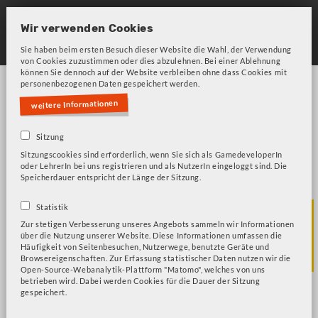
Skip
to
Wir verwenden Cookies
main
Sie haben beim ersten Besuch dieser Website die Wahl, der Verwendung
von Cookies zuzustimmen oder dies abzulehnen. Bei einer Ablehnung
navigation
können Sie dennoch auf der Website verbleiben ohne dass Cookies mit
personenbezogenen Daten gespeichert werden.
weitere Informationen
Sitzung
Sitzungscookies sind erforderlich, wenn Sie sich als GamedeveloperIn
oder LehrerIn bei uns registrieren und als NutzerIn eingeloggt sind. Die
Bitte beachten Sie unsere Frage zu Cookies!
Fehlermeldung
Speicherdauer entspricht der Länge der Sitzung.
PHY - Struktur der
Statistik
Zur stetigen Verbesserung unseres Angebots sammeln wir Informationen
über die Nutzung unserer Website. Diese Informationen umfassen die
Materie
Häufigkeit von Seitenbesuchen, Nutzerwege, benutzte Geräte und
Browsereigenschaften. Zur Erfassung statistischer Daten nutzen wir die
Open-Source-Webanalytik-Plattform "Matomo", welches von uns
betrieben wird. Dabei werden Cookies für die Dauer der Sitzung
gespeichert.
Universe Sandbox