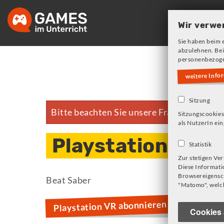
Skip
to
Wir verwe
main
Sie haben beim 
navigation
abzulehnen. Bei
personenbezoge
weitere Info
Sitzung
Bitte beachten Sie unsere Frage zu Cookie
Fehlermeldung
Sitzungscookies
als NutzerIn ein
Playstation VR
Statistik
Zur stetigen Ve
Diese Informati
Browsereigensch
Beat Saber
"Matomo", welch
Playstation VR abonnieren
Cookies 