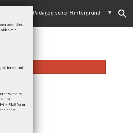
ote
Pädagogischer Hintergrund
men oder dies
okies mit
gistrieren und
erer Website.
te und
lytik-Plattform
speichert.