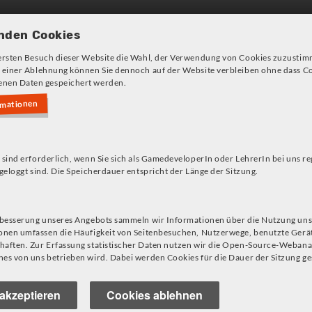
Games und Konzepte
Angeb
nden Cookies
ersten Besuch dieser Website die Wahl, der Verwendung von Cookies zuzustim
 einer Ablehnung können Sie dennoch auf der Website verbleiben ohne dass Co
nen Daten gespeichert werden.
rmationen
s!
 sind erforderlich, wenn Sie sich als GamedeveloperIn oder LehrerIn bei uns re
geloggt sind. Die Speicherdauer entspricht der Länge der Sitzung.
rbesserung unseres Angebots sammeln wir Informationen über die Nutzung uns
onen umfassen die Häufigkeit von Seitenbesuchen, Nutzerwege, benutzte Gerä
aften. Zur Erfassung statistischer Daten nutzen wir die Open-Source-Webana
es von uns betrieben wird. Dabei werden Cookies für die Dauer der Sitzung ge
akzeptieren
Cookies ablehnen