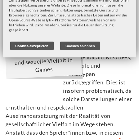
Zur stetigen Verbesserung unseres Angebots sammeln wir Informationen
über die Nutzung unserer Website. Diese Informationen umfassen die
09.08.2023 - Helena Stalmach
(Kontakt zur
Häufigkeit von Seitenbesuchen, Nutzerwege, benutzte Geräte und
Browsereigenschaften. Zur Erfassung statistischer Daten nutzen wir die
Autor*in)
& Adrian Zipfel
(Kontakt zur Autor*in)
Open-Source-Webanalytik-Plattform "Matomo", welches von uns
betrieben wird. Dabei werden Cookies für die Dauer der Sitzung
gespeichert.
In Videospielen wird zur
Darstellung von
Cookies akzeptieren
Cookies ablehnen
Geschlecht und Sexualität
Geschlechterdarstellung
nach wie vor auf Klischees,
und sexuelle Vielfalt in
Vorurteile und
Games
Stereotypen
zurückgegriffen. Dies ist
insofern problematisch, da
solche Darstellungen einer
ernsthaften und respektvollen
Auseinandersetzung mit der Realität von
gesellschaftlicher Vielfalt im Wege stehen.
Anstatt dass den Spieler*innen bzw. in diesem