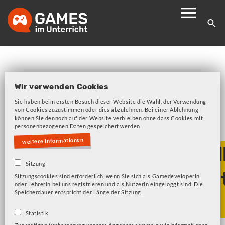
Skip
to
main
navigation
Wir verwenden Cookies
Sie haben beim ersten Besuch dieser Website die Wahl, der Verwendung
von Cookies zuzustimmen oder dies abzulehnen. Bei einer Ablehnung
können Sie dennoch auf der Website verbleiben ohne dass Cookies mit
Bitte beachten Sie unsere Frage zu Cookies!
Fehlermeldung
personenbezogenen Daten gespeichert werden.
weitere Informationen
Geschlechterdarstel
Sitzung
und sexuelle Vielfal
Sitzungscookies sind erforderlich, wenn Sie sich als GamedeveloperIn
oder LehrerIn bei uns registrieren und als NutzerIn eingeloggt sind. Die
Speicherdauer entspricht der Länge der Sitzung.
Games
Statistik