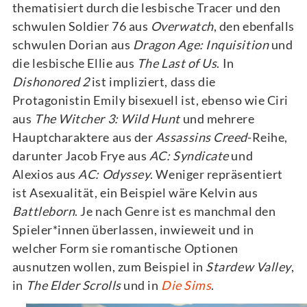
thematisiert durch die lesbische Tracer und den
schwulen Soldier 76 aus
Overwatch
, den ebenfalls
schwulen Dorian aus
Dragon Age: Inquisition
und
die lesbische Ellie aus
The Last of Us
. In
Dishonored 2
ist impliziert, dass die
Protagonistin Emily bisexuell ist, ebenso wie Ciri
aus
The Witcher 3: Wild Hunt
und mehrere
Hauptcharaktere aus der
Assassins Creed
-Reihe,
darunter Jacob Frye aus
AC: Syndicate
und
Alexios aus
AC: Odyssey
. Weniger repräsentiert
ist Asexualität, ein Beispiel wäre Kelvin aus
Battleborn
. Je nach Genre ist es manchmal den
Spieler*innen überlassen, inwieweit und in
welcher Form sie romantische Optionen
ausnutzen wollen, zum Beispiel in
Stardew Valley
,
in
The Elder Scrolls
und in
Die Sims
.