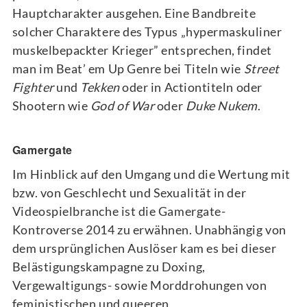
Hauptcharakter ausgehen. Eine Bandbreite
solcher Charaktere des Typus „hypermaskuliner
muskelbepackter Krieger” entsprechen, findet
man im Beat’ em Up Genre bei Titeln wie
Street
Fighter
und
Tekken
oder in Actiontiteln oder
Shootern wie
God of War
oder
Duke Nukem
.
Gamergate
Im Hinblick auf den Umgang und die Wertung mit
bzw. von Geschlecht und Sexualität in der
Videospielbranche ist die Gamergate-
Kontroverse 2014 zu erwähnen. Unabhängig von
dem ursprünglichen Auslöser kam es bei dieser
Belästigungskampagne zu Doxing,
Vergewaltigungs- sowie Morddrohungen von
feministischen und queeren