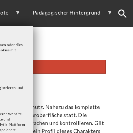
ote
Pädagogischer Hintergrund
men oder dies
okies mit
gistrieren und
le und Datenschutz. Nahezu das komplette
ierten Benutzeroberfläche statt. Die
erer Website.
te und
rsonen überwachen und kontrollieren. Gilt
lytik-Plattform
tig, kann man ein Profil dieses Charakters
speichert.