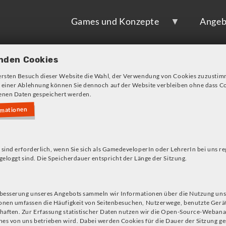
Games und Konzepte
Angeb
nden Cookies
ersten Besuch dieser Website die Wahl, der Verwendung von Cookies zuzustim
 einer Ablehnung können Sie dennoch auf der Website verbleiben ohne dass Co
nen Daten gespeichert werden.
rmationen
s!
 sind erforderlich, wenn Sie sich als GamedeveloperIn oder LehrerIn bei uns re
geloggt sind. Die Speicherdauer entspricht der Länge der Sitzung.
Orwell
ist ein Spiel über Kontrol
Spiel findet innerhalb einer simul
rbesserung unseres Angebots sammeln wir Informationen über die Nutzung uns
onen umfassen die Häufigkeit von Seitenbesuchen, Nutzerwege, benutzte Gerä
Spieler*innen müssen gesuchte Pe
aften. Zur Erfassung statistischer Daten nutzen wir die Open-Source-Webana
eine Person als potentiell verdäch
es von uns betrieben wird. Dabei werden Cookies für die Dauer der Sitzung ge