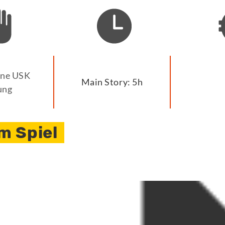
ine USK
Main Story: 5h
ung
m Spiel