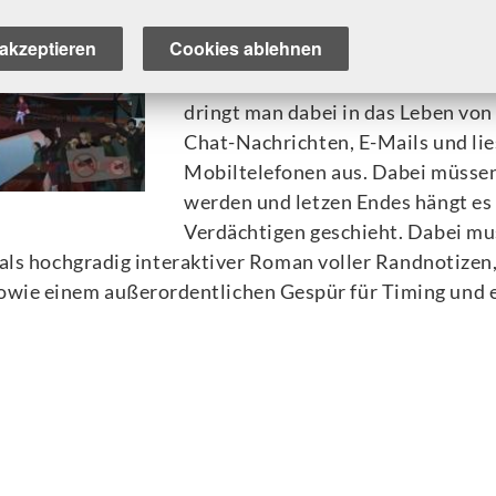
anlegen. Auf fiktiven Webseiten - 
akzeptieren
Cookies ablehnen
Plattform oder einer Dating-Webse
Person mit Terroranschlägen in V
dringt man dabei in das Leben vo
Chat-Nachrichten, E-Mails und li
Mobiltelefonen aus. Dabei müsse
werden und letzen Endes hängt es 
Verdächtigen geschieht. Dabei mu
 als hochgradig interaktiver Roman voller Randnotizen
owie einem außerordentlichen Gespür für Timing und