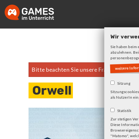
Skip
to
main
navigation
Wir verwe
Sie haben beim 
abzulehnen. Bei
personenbezoge
weitere Info
Bitte beachten Sie unsere Frage zu Cookie
Fehlermeldung
Sitzung
Orwell
Sitzungscookies
als NutzerIn ein
Statistik
Zur stetigen Ve
Diese Informati
Browsereigensch
"Matomo", welch