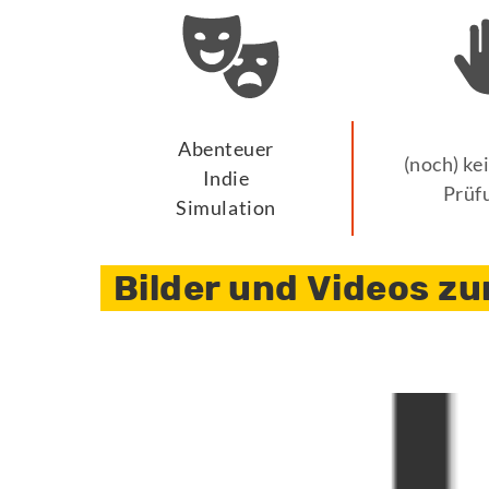
Abenteuer
(noch) ke
Indie
Prüf
Simulation
Bilder und Videos zu