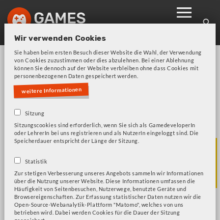
Skip
to
main
Wir verwenden Cookies
navigation
Sie haben beim ersten Besuch dieser Website die Wahl, der Verwendung
von Cookies zuzustimmen oder dies abzulehnen. Bei einer Ablehnung
können Sie dennoch auf der Website verbleiben ohne dass Cookies mit
personenbezogenen Daten gespeichert werden.
weitere Informationen
Sitzung
Bitte beachten Sie unsere Frage zu Cookies!
Fehlermeldung
Sitzungscookies sind erforderlich, wenn Sie sich als GamedeveloperIn
oder LehrerIn bei uns registrieren und als NutzerIn eingeloggt sind. Die
Speicherdauer entspricht der Länge der Sitzung.
JOIN THE
Statistik
COMFORTZONE
Zur stetigen Verbesserung unseres Angebots sammeln wir Informationen
über die Nutzung unserer Website. Diese Informationen umfassen die
Häufigkeit von Seitenbesuchen, Nutzerwege, benutzte Geräte und
Browsereigenschaften. Zur Erfassung statistischer Daten nutzen wir die
Open-Source-Webanalytik-Plattform "Matomo", welches von uns
betrieben wird. Dabei werden Cookies für die Dauer der Sitzung