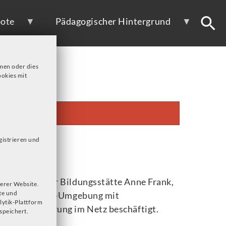
ote
Pädagogischer Hintergrund
men oder dies
okies mit
gistrieren und
obile Game der Bildungsstätte Anne Frank,
erer Website.
te und
en Social-Media-Umgebung mit
lytik-Plattform
 Radikalisierung im Netz beschäftigt.
speichert.