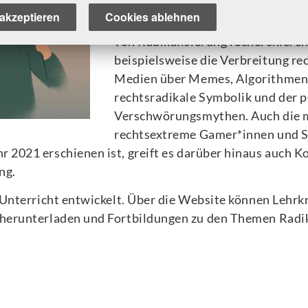
Pro Episode gibt es mehrere Kapite
akzeptieren
Cookies ablehnen
Profile, Storys und Kommentare a
von Radikalisierung recherchiere
beispielsweise die Verbreitung rec
Medien über Memes, Algorithmen u
rechtsradikale Symbolik und der p
Verschwörungsmythen. Auch die mö
rechtsextreme Gamer*innen und St
hr 2021 erschienen ist, greift es darüber hinaus auc
ng.
m Unterricht entwickelt. Über die Website können Lehrk
n herunterladen und Fortbildungen zu den Themen Radi