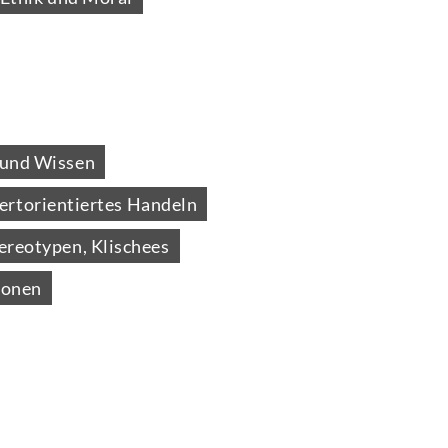
 und Wissen
rtorientiertes Handeln
ereotypen, Klischees
ionen