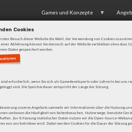
Games und Konzepte
Angeb
nden Cookies
ersten Besuch dieser Website die Wahl, der Verwendung von Cookies zuzustim
 einer Ablehnung können Sie dennoch auf der Website verbleiben ohne dass Co
nen Daten gespeichert werden.
rmationen
s!
 sind erforderlich, wenn Sie sich als GamedeveloperIn oder LehrerIn bei uns re
geloggt sind. Die Speicherdauer entspricht der Länge der Sitzung.
Das Spiel
Hidden Codes
ist ein M
rbesserung unseres Angebots sammeln wir Informationen über die Nutzung uns
onen umfassen die Häufigkeit von Seitenbesuchen, Nutzerwege, benutzte Gerä
das sich in Form einer simuliert
aften. Zur Erfassung statistischer Daten nutzen wir die Open-Source-Webana
unterschiedlichen Phänomenen der
es von uns betrieben wird. Dabei werden Cookies für die Dauer der Sitzung ge