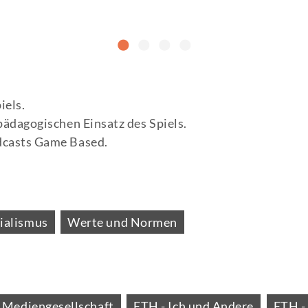
iels.
pädagogischen Einsatz des Spiels.
dcasts Game Based.
ialismus
Werte und Normen
Mediengesellschaft
ETH - Ich und Andere
ETH -