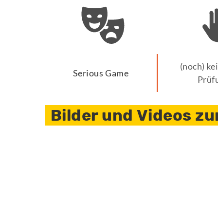
(noch) ke
Serious Game
Prüf
Bilder und Videos zu