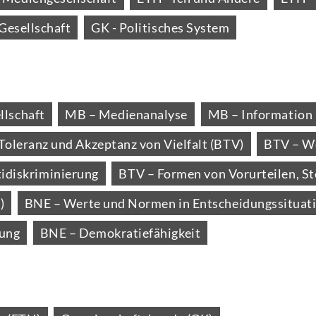
Gesellschaft
GK - Politisches System
lschaft
MB – Medienanalyse
MB – Information
 Toleranz und Akzeptanz von Vielfalt (BTV)
BTV – We
tidiskriminierung
BTV – Formen von Vorurteilen, St
)
BNE – Werte und Normen in Entscheidungssituat
mung
BNE – Demokratiefähigkeit