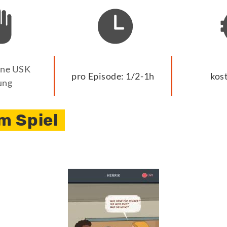
ine USK
pro Episode: 1/2-1h
kos
ung
m Spiel