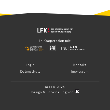
in Kooperation mit
Footer
Login
Kontakt
Datenschutz
Impressum
Menü
© LFK 2024
Design & Entwicklung von