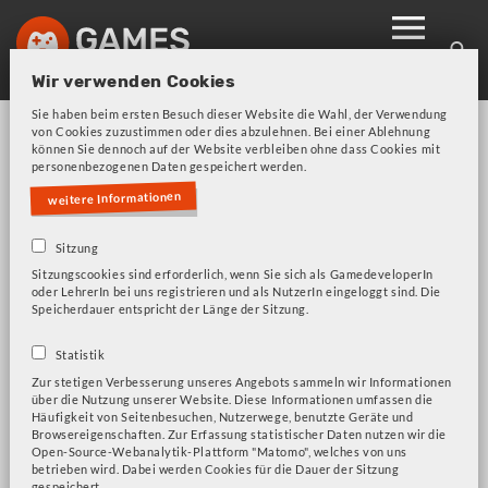
Skip
to
main
Wir verwenden Cookies
navigation
Sie haben beim ersten Besuch dieser Website die Wahl, der Verwendung
von Cookies zuzustimmen oder dies abzulehnen. Bei einer Ablehnung
können Sie dennoch auf der Website verbleiben ohne dass Cookies mit
personenbezogenen Daten gespeichert werden.
weitere Informationen
Sitzung
Bitte beachten Sie unsere Frage zu Cookies!
Fehlermeldung
Sitzungscookies sind erforderlich, wenn Sie sich als GamedeveloperIn
oder LehrerIn bei uns registrieren und als NutzerIn eingeloggt sind. Die
Speicherdauer entspricht der Länge der Sitzung.
Heimsafari
Statistik
Zur stetigen Verbesserung unseres Angebots sammeln wir Informationen
über die Nutzung unserer Website. Diese Informationen umfassen die
Häufigkeit von Seitenbesuchen, Nutzerwege, benutzte Geräte und
Browsereigenschaften. Zur Erfassung statistischer Daten nutzen wir die
Open-Source-Webanalytik-Plattform "Matomo", welches von uns
betrieben wird. Dabei werden Cookies für die Dauer der Sitzung
gespeichert.