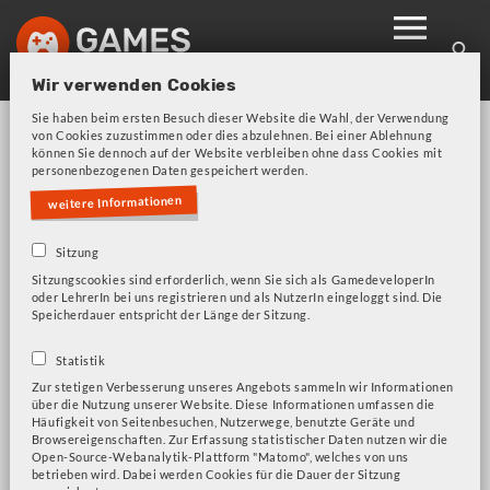
Skip
to
main
Wir verwenden Cookies
navigation
Sie haben beim ersten Besuch dieser Website die Wahl, der Verwendung
von Cookies zuzustimmen oder dies abzulehnen. Bei einer Ablehnung
können Sie dennoch auf der Website verbleiben ohne dass Cookies mit
personenbezogenen Daten gespeichert werden.
weitere Informationen
Sitzung
Bitte beachten Sie unsere Frage zu Cookies!
Error
Sitzungscookies sind erforderlich, wenn Sie sich als GamedeveloperIn
oder LehrerIn bei uns registrieren und als NutzerIn eingeloggt sind. Die
message
Speicherdauer entspricht der Länge der Sitzung.
FAR: Lone Sails
Statistik
Zur stetigen Verbesserung unseres Angebots sammeln wir Informationen
über die Nutzung unserer Website. Diese Informationen umfassen die
Häufigkeit von Seitenbesuchen, Nutzerwege, benutzte Geräte und
Browsereigenschaften. Zur Erfassung statistischer Daten nutzen wir die
Open-Source-Webanalytik-Plattform "Matomo", welches von uns
betrieben wird. Dabei werden Cookies für die Dauer der Sitzung