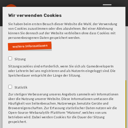
Skip
to
Wir verwenden Cookies
main
Sie haben beim ersten Besuch dieser Website die Wahl, der Verwendung
navigation
von Cookies zuzustimmen oder dies abzulehnen. Bei einer Ablehnung
können Sie dennoch auf der Website verbleiben ohne dass Cookies mit
personenbezogenen Daten gespeichert werden.
weitere Informationen
Sitzung
Sitzungscookies sind erforderlich, wenn Sie sich als GamedeveloperIn
Bitte beachten Sie unsere Frage zu Cookies!
Fehlermeldung
oder LehrerIn bei uns registrieren und als NutzerIn eingeloggt sind. Die
Speicherdauer entspricht der Länge der Sitzung.
Spiele entdecken
Statistik
Zur stetigen Verbesserung unseres Angebots sammeln wir Informationen
mit dem
über die Nutzung unserer Website. Diese Informationen umfassen die
Häufigkeit von Seitenbesuchen, Nutzerwege, benutzte Geräte und
Browsereigenschaften. Zur Erfassung statistischer Daten nutzen wir die
Spieleratgeber-
Open-Source-Webanalytik-Plattform "Matomo", welches von uns
betrieben wird. Dabei werden Cookies für die Dauer der Sitzung
gespeichert.