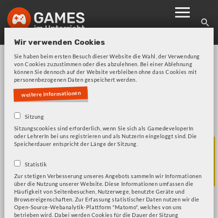
Skip
to
main
Wir verwenden Cookies
navigation
Sie haben beim ersten Besuch dieser Website die Wahl, der Verwendung
von Cookies zuzustimmen oder dies abzulehnen. Bei einer Ablehnung
können Sie dennoch auf der Website verbleiben ohne dass Cookies mit
personenbezogenen Daten gespeichert werden.
weitere Informationen
Bitte beachten Sie unsere Frage zu Cookies!
Fehlermeldung
Sitzung
Sitzungscookies sind erforderlich, wenn Sie sich als GamedeveloperIn
oder LehrerIn bei uns registrieren und als NutzerIn eingeloggt sind. Die
Das Ilios
Speicherdauer entspricht der Länge der Sitzung.
Statistik
Experiment
Zur stetigen Verbesserung unseres Angebots sammeln wir Informationen
über die Nutzung unserer Website. Diese Informationen umfassen die
Häufigkeit von Seitenbesuchen, Nutzerwege, benutzte Geräte und
Browsereigenschaften. Zur Erfassung statistischer Daten nutzen wir die
Open-Source-Webanalytik-Plattform "Matomo", welches von uns
betrieben wird. Dabei werden Cookies für die Dauer der Sitzung