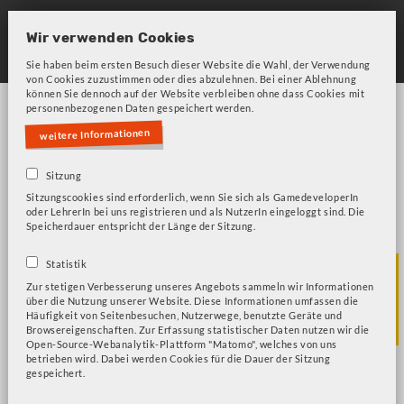
Skip
to
Wir verwenden Cookies
main
Sie haben beim ersten Besuch dieser Website die Wahl, der Verwendung
von Cookies zuzustimmen oder dies abzulehnen. Bei einer Ablehnung
navigation
können Sie dennoch auf der Website verbleiben ohne dass Cookies mit
personenbezogenen Daten gespeichert werden.
weitere Informationen
Sitzung
Sitzungscookies sind erforderlich, wenn Sie sich als GamedeveloperIn
Bitte beachten Sie unsere Frage zu Cookies!
Error
oder LehrerIn bei uns registrieren und als NutzerIn eingeloggt sind. Die
Speicherdauer entspricht der Länge der Sitzung.
message
Games und
Statistik
Zur stetigen Verbesserung unseres Angebots sammeln wir Informationen
über die Nutzung unserer Website. Diese Informationen umfassen die
Konzepte
Häufigkeit von Seitenbesuchen, Nutzerwege, benutzte Geräte und
Browsereigenschaften. Zur Erfassung statistischer Daten nutzen wir die
Open-Source-Webanalytik-Plattform "Matomo", welches von uns
betrieben wird. Dabei werden Cookies für die Dauer der Sitzung
gespeichert.
Titel und Beschreibung durchsuchen