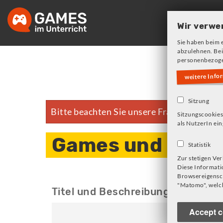
Skip
to
Wir verwe
main
Sie haben beim 
navigation
abzulehnen. Bei
personenbezoge
weitere Info
Sitzung
Bitte beachten Sie unsere Frage zu Cookie
Error
Sitzungscookies
als NutzerIn ein
message
Games und Konz
Statistik
Zur stetigen Ve
Diese Informati
Browsereigensch
"Matomo", welch
Titel und Beschreibung durchsuc
Accept c