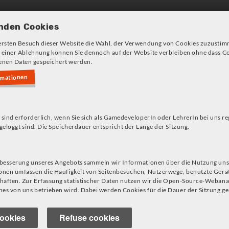
Games und Konzepte
Angeb
nden Cookies
ersten Besuch dieser Website die Wahl, der Verwendung von Cookies zuzustim
 einer Ablehnung können Sie dennoch auf der Website verbleiben ohne dass Co
nen Daten gespeichert werden.
rmationen
s!
 sind erforderlich, wenn Sie sich als GamedeveloperIn oder LehrerIn bei uns re
geloggt sind. Die Speicherdauer entspricht der Länge der Sitzung.
epte
rbesserung unseres Angebots sammeln wir Informationen über die Nutzung uns
onen umfassen die Häufigkeit von Seitenbesuchen, Nutzerwege, benutzte Gerä
aften. Zur Erfassung statistischer Daten nutzen wir die Open-Source-Webana
es von uns betrieben wird. Dabei werden Cookies für die Dauer der Sitzung ge
hen
ookies
Refuse cookies