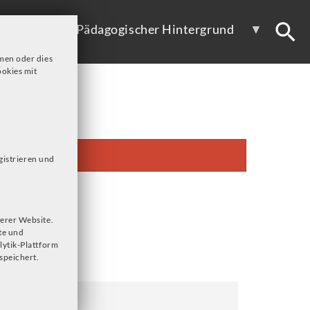
ote
Pädagogischer Hintergrund
men oder dies
okies mit
gistrieren und
erer Website.
te und
lytik-Plattform
speichert.